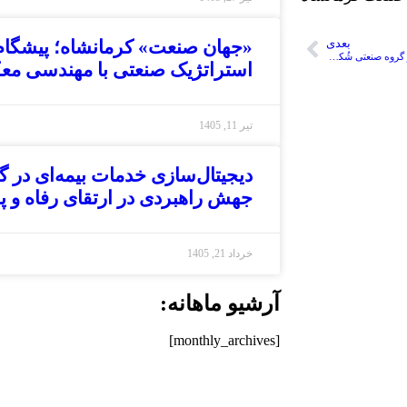
«جهان صنعت» کرمانشاه؛ پیشگا
بعدی
مراسم ویژه گرامیداشت روز زن در گروه صنعتی شُکری با حضور مدیران و بانوان این مجموعه برگزار شد
استراتژیک صنعتی با مهندسی م
تیر 11, 1405
دیجیتال‌سازی خدمات بیمه‌ای در 
جهش راهبردی در ارتقای رفاه و 
خرداد 21, 1405
آرشیو ماهانه:
[monthly_archives]