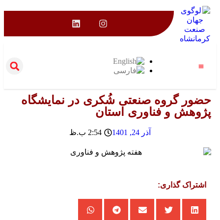
اط با ما
بار و رویدادها
ر گروه صنعتی شُکری در نمایشگاه
هش و فناوری استان
آذر 24, 1401
2:54 ب.ظ
راک گذاری: