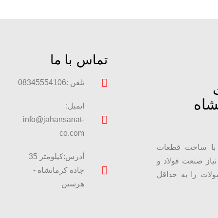
تماس با ما
تلفن :08345554106
شاه
ایمیل:
info@jahansanat-
co.com
با ساخت قطعات
آدرس:کیلومتر 35
از صنعت فولاد و
جاده کرمانشاه -
ولات را به حداقل
هرسین