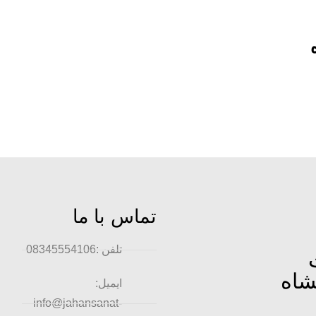
تماس با ما
تلفن :08345554106
شاه
ایمیل:
info@jahansanat-